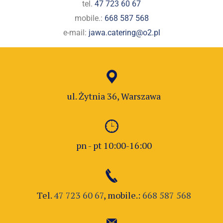
tel.
47 723 60 67
mobile.:
668 587 568
e-mail:
jawa.catering@o2.pl
ul. Żytnia 36, Warszawa
pn - pt 10:00-16:00
Tel.
47 723 60 67
, mobile.:
668 587 568